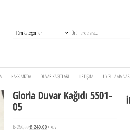
A
HAKKIMIZDA
DUVAR KAĞITLARI
İLETİŞİM
UYGULAMA NASIL
Gloria Duvar Kağıdı 5501-
İ
05
Orijinal fiyat: ₺ 250,00.
Şu andaki fiyat: ₺ 240,00.
₺
250,00
₺
240,00
+ KDV