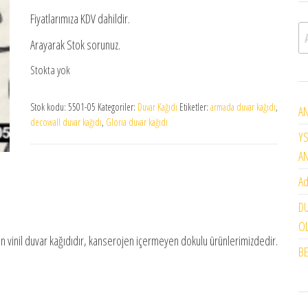
Fiyatlarımıza KDV dahildir.
A
Arayarak Stok sorunuz.
Stokta yok
Stok kodu:
5501-05
Kategoriler:
Duvar Kağıdı
Etiketler:
armada duvar kağıdı
,
AN
decowall duvar kağıdı
,
Gloria duvar kağıdı
YS
A
Ad
DU
OL
ilen vinil duvar kağıdıdır, kanserojen içermeyen dokulu ürünlerimizdedir.
BE