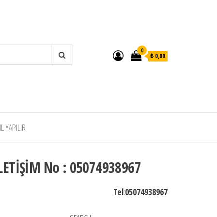
0
₺ 0,00
 YAPILIR
LETİŞİM No : 05074938967
Tel
:
05074938967