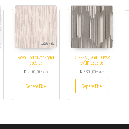
I
Royal Port duvar kağıdı
ODESSA ÇİZGİLİ DUVAR
8809-05
KAĞIDI 2505-05
₺
2.100,00
₺
2.800,00
+ KDV
+ KDV
Sepete Ekle
Sepete Ekle