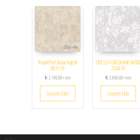
Royal Port duvar kağıdı
ODESSA GRİ DUVAR KAĞID
8811-01
2504-01
₺
2.100,00
₺
2.800,00
+ KDV
+ KDV
Sepete Ekle
Sepete Ekle
echo '