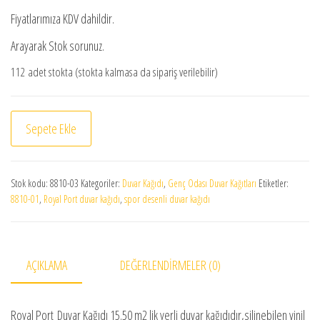
Fiyatlarımıza KDV dahildir.
Arayarak Stok sorunuz.
112 adet stokta (stokta kalmasa da sipariş verilebilir)
Royal Port duvar kağıdı 8810-03 adet
Sepete Ekle
Stok kodu:
8810-03
Kategoriler:
Duvar Kağıdı
,
Genç Odası Duvar Kağıtları
Etiketler:
8810-01
,
Royal Port duvar kağıdı
,
spor desenli duvar kağıdı
AÇIKLAMA
DEĞERLENDIRMELER (0)
Royal Port Duvar Kağıdı 15.50 m2 lik yerli duvar kağıdıdır,silinebilen vinil