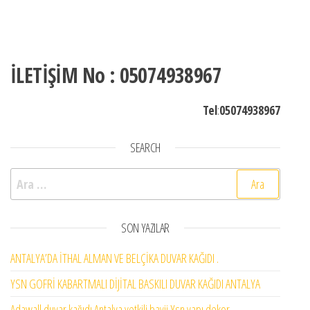
İLETİŞİM No : 05074938967
Tel
:
05074938967
SEARCH
Arama:
SON YAZILAR
ANTALYA’DA İTHAL ALMAN VE BELÇİKA DUVAR KAĞIDI .
YSN GOFRİ KABARTMALI DİJİTAL BASKILI DUVAR KAĞIDI ANTALYA
Adawall duvar kağıdı Antalya yetkili bayii Ysn yapı dekor