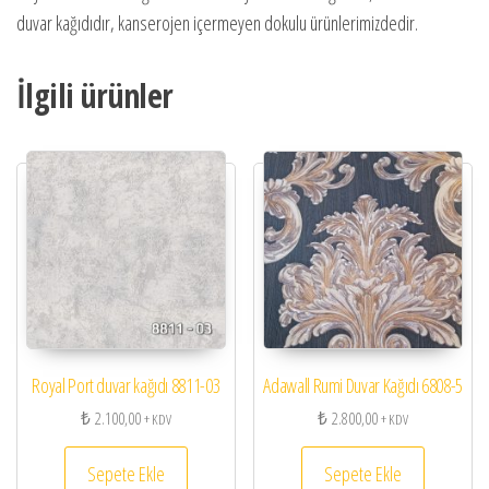
duvar kağıdıdır, kanserojen içermeyen dokulu ürünlerimizdedir.
İlgili ürünler
Royal Port duvar kağıdı 8811-03
Adawall Rumi Duvar Kağıdı 6808-5
₺
2.100,00
₺
2.800,00
+ KDV
+ KDV
Sepete Ekle
Sepete Ekle