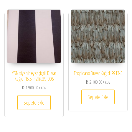
YSN siyah beyaz çizgili Duvar
Tropicano Duvar Kağıdı 9913-5
Kağıdı 15.5 m2 lik 39-006
₺
2.100,00
+ KDV
₺
1.900,00
+ KDV
Sepete Ekle
Sepete Ekle