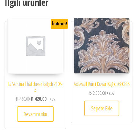
İlgili ürünler
İndirim!
La Vertina İthal duvar kağıdı 2105-
Adawall Rumi Duvar Kağıdı 6808-5
3
₺
2.800,00
+ KDV
Orijinal fiyat: ₺ 450,00.
Şu andaki fiyat: ₺ 420,00.
₺
450,00
₺
420,00
+ KDV
Sepete Ekle
Devamını oku