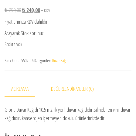
Orijinal fiyat: ₺ 250,00.
Şu andaki fiyat: ₺ 240,00.
₺
250,00
₺
240,00
+ KDV
Fiyatlarımıza KDV dahildir.
Arayarak Stok sorunuz.
Stokta yok
Stok kodu:
5502-06
Kategoriler:
Duvar Kağıdı
AÇIKLAMA
DEĞERLENDIRMELER (0)
Gloria Duvar Kağıdı 10.5 m2 lik yerli duvar kağıdıdır,silinebilen vinil duvar
kağıdıdır, kanserojen içermeyen dokulu ürünlerimizdedir.