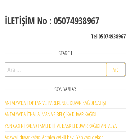
İLETİŞİM No : 05074938967
Tel
:
05074938967
SEARCH
Arama:
SON YAZILAR
ANTALYA’DA TOPTAN VE PAREKENDE DUVAR KAĞIDI SATIŞI
ANTALYA’DA İTHAL ALMAN VE BELÇİKA DUVAR KAĞIDI .
YSN GOFRİ KABARTMALI DİJİTAL BASKILI DUVAR KAĞIDI ANTALYA
Adawall duvar kağıdı Antalya yetkili bayii Ysn yapı dekor