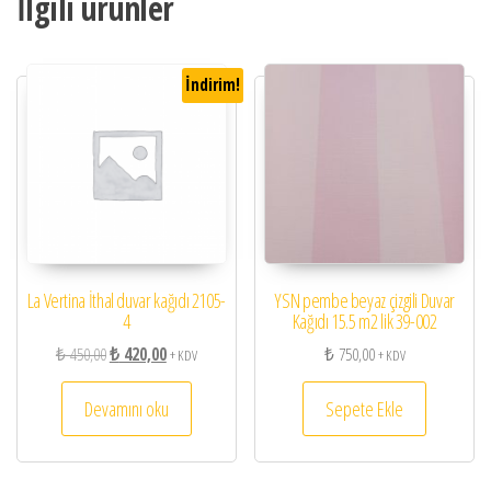
İlgili ürünler
İndirim!
La Vertina İthal duvar kağıdı 2105-
YSN pembe beyaz çizgili Duvar
4
Kağıdı 15.5 m2 lik 39-002
Orijinal fiyat: ₺ 450,00.
Şu andaki fiyat: ₺ 420,00.
₺
450,00
₺
420,00
₺
750,00
+ KDV
+ KDV
Devamını oku
Sepete Ekle