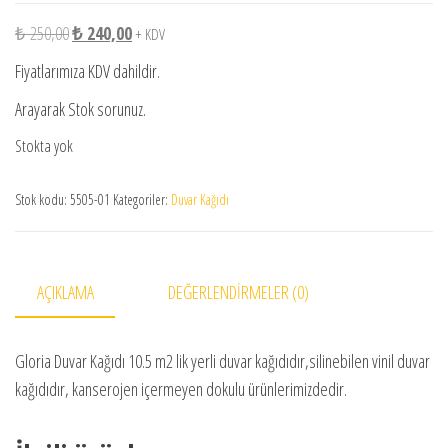
Orijinal fiyat: ₺ 250,00.
Şu andaki fiyat: ₺ 240,00.
₺
250,00
₺
240,00
+ KDV
Fiyatlarımıza KDV dahildir.
Arayarak Stok sorunuz.
Stokta yok
Stok kodu:
5505-01
Kategoriler:
Duvar Kağıdı
AÇIKLAMA
DEĞERLENDIRMELER (0)
Gloria Duvar Kağıdı 10.5 m2 lik yerli duvar kağıdıdır,silinebilen vinil duvar
kağıdıdır, kanserojen içermeyen dokulu ürünlerimizdedir.