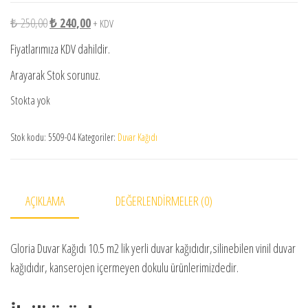
Orijinal fiyat: ₺ 250,00.
Şu andaki fiyat: ₺ 240,00.
₺
250,00
₺
240,00
+ KDV
Fiyatlarımıza KDV dahildir.
Arayarak Stok sorunuz.
Stokta yok
Stok kodu:
5509-04
Kategoriler:
Duvar Kağıdı
AÇIKLAMA
DEĞERLENDIRMELER (0)
Gloria Duvar Kağıdı 10.5 m2 lik yerli duvar kağıdıdır,silinebilen vinil duvar
kağıdıdır, kanserojen içermeyen dokulu ürünlerimizdedir.