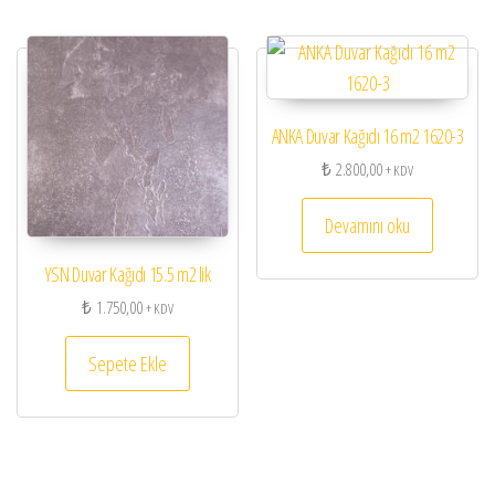
ANKA Duvar Kağıdı 16 m2 1620-3
₺
2.800,00
+ KDV
Devamını oku
YSN Duvar Kağıdı 15.5 m2 lik
₺
1.750,00
+ KDV
Sepete Ekle