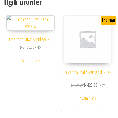
İlgili ürünler
İndirim!
Tropicano Duvar Kağıdı 9913-4
₺
2.100,00
+ KDV
Sepete Ekle
La Vertina İthal duvar kağıdı 2105-
3
Orijinal fiyat: ₺ 450,00.
Şu andaki fiyat:
₺
450,00
₺
420,00
+ KDV
Devamını oku