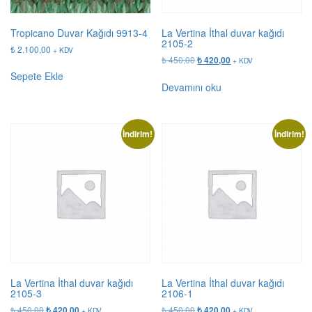
Tropicano Duvar Kağıdı 9913-4
La Vertina İthal duvar kağıdı
2105-2
₺
2.100,00
+ KDV
Orijinal
Şu
₺
450,00
₺
420,00
+ KDV
fiyat:
andaki
Sepete Ekle
₺ 450,00.
fiyat:
Devamını oku
₺ 420,00.
İndirim!
İndirim!
La Vertina İthal duvar kağıdı
La Vertina İthal duvar kağıdı
2105-3
2106-1
Orijinal
Şu
Orijinal
Şu
₺
450,00
₺
450,00
₺
420,00
₺
420,00
+ KDV
+ KDV