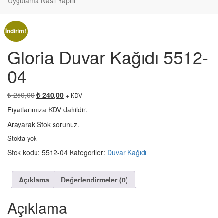
Uygulama Nasıl Yapılır
İndirim!
Gloria Duvar Kağıdı 5512-
04
Orijinal
Şu
₺
250,00
₺
240,00
+ KDV
fiyat:
andaki
Fiyatlarımıza KDV dahildir.
₺ 250,00.
fiyat:
₺ 240,00.
Arayarak Stok sorunuz.
Stokta yok
Stok kodu:
5512-04
Kategoriler:
Duvar Kağıdı
Açıklama
Değerlendirmeler (0)
Açıklama