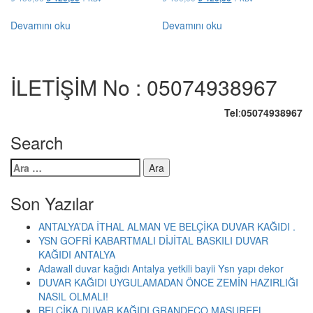
fiyat:
andaki
fiyat:
andaki
₺ 450,00.
fiyat:
₺ 450,00.
fiyat:
Devamını oku
Devamını oku
₺ 420,00.
₺ 420,00.
İLETİŞİM No : 05074938967
Tel
:
05074938967
Search
Arama:
Son Yazılar
ANTALYA’DA İTHAL ALMAN VE BELÇİKA DUVAR KAĞIDI .
YSN GOFRİ KABARTMALI DİJİTAL BASKILI DUVAR
KAĞIDI ANTALYA
Adawall duvar kağıdı Antalya yetkili bayii Ysn yapı dekor
DUVAR KAĞIDI UYGULAMADAN ÖNCE ZEMİN HAZIRLIĞI
NASIL OLMALI!
BELÇİKA DUVAR KAĞIDI GRANDECO MASUREEL