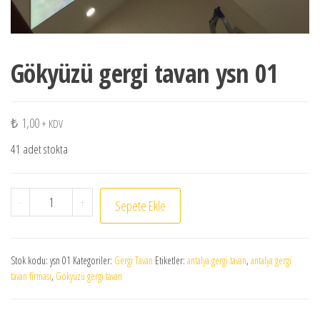
Gökyüzü gergi tavan ysn 01
₺
1,00
+ KDV
41 adet stokta
Gökyüzü gergi tavan ysn 01 adet
-
+
Sepete Ekle
Stok kodu:
ysn 01
Kategoriler:
Gergi Tavan
Etiketler:
antalya gergi tavan
,
antalya gergi
tavan firması
,
Gökyüzü gergi tavan