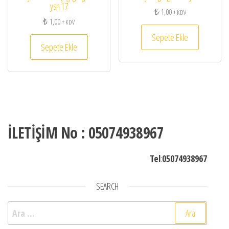
ysn 17
₺
1,00
+ KDV
₺
1,00
+ KDV
Sepete Ekle
Sepete Ekle
İLETİŞİM No : 05074938967
Tel
:
05074938967
SEARCH
Arama: