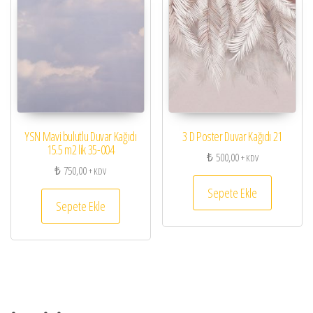
YSN Mavi bulutlu Duvar Kağıdı
3 D Poster Duvar Kağıdı 21
15.5 m2 lik 35-004
₺
500,00
+ KDV
₺
750,00
+ KDV
Sepete Ekle
Sepete Ekle