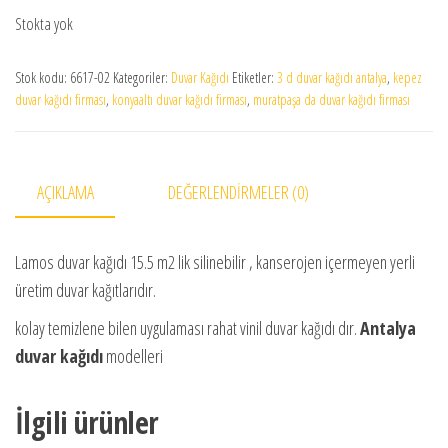
Stokta yok
Stok kodu:
6617-02
Kategoriler:
Duvar Kağıdı
Etiketler:
3 d duvar kağıdı antalya
,
kepez
duvar kağıdı firması
,
konyaaltı duvar kağıdı firması
,
muratpaşa da duvar kağıdı firması
AÇIKLAMA
DEĞERLENDIRMELER (0)
Lamos duvar kağıdı 15.5 m2 lik silinebilir , kanserojen içermeyen yerli
üretim duvar kağıtlarıdır.
kolay temizlene bilen uygulaması rahat vinil duvar kağıdı dır.
Antalya
duvar kağıdı
modelleri
İlgili ürünler