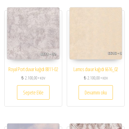
Royal Port duvar kağıdı 8811-02
Lamos duvar kağıdı 6616_02
₺
2.100,00
₺
2.100,00
+ KDV
+ KDV
Sepete Ekle
Devamını oku