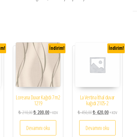
im!
İndirim!
İndirim!
Loreana Duvar Kağıdı 7 m2
La Vertina İthal duvar
1219
kağıdı 2105-2
450,00.
aki fiyat: ₺ 420,00.
Orijinal fiyat: ₺ 210,00.
Şu andaki fiyat: ₺ 200,00.
Orijinal fiyat: ₺ 450,00.
Şu andaki fiyat: ₺ 
₺
210,00
₺
200,00
₺
450,00
₺
420,00
+ KDV
+ KDV
Devamını oku
Devamını oku