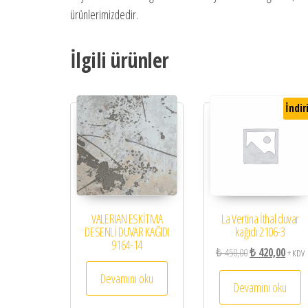
ürünlerimizdedir.
İlgili ürünler
İndir
VALERIAN ESKİTMA
La Vertina İthal duvar
DESENLİ DUVAR KAĞIDI
kağıdı 2106-3
9164-14
Orijinal fiyat: ₺ 
Şu and
₺
450,00
₺
420,00
+ KDV
Devamını oku
Devamını oku