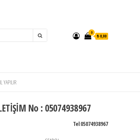
0
₺ 0,00
 YAPILIR
LETİŞİM No : 05074938967
Tel
:
05074938967