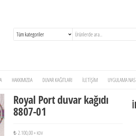
A
HAKKIMIZDA
DUVAR KAĞITLARI
İLETİŞİM
UYGULAMA NASIL
Royal Port duvar kağıdı
İ
8807-01
₺
2.100,00
+ KDV