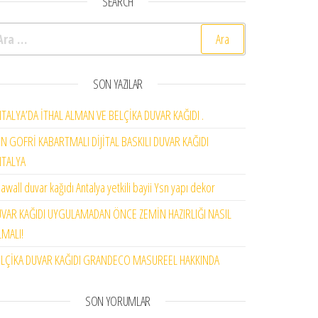
SEARCH
rama:
SON YAZILAR
TALYA’DA İTHAL ALMAN VE BELÇİKA DUVAR KAĞIDI .
N GOFRİ KABARTMALI DİJİTAL BASKILI DUVAR KAĞIDI
NTALYA
awall duvar kağıdı Antalya yetkili bayii Ysn yapı dekor
VAR KAĞIDI UYGULAMADAN ÖNCE ZEMİN HAZIRLIĞI NASIL
MALI!
LÇİKA DUVAR KAĞIDI GRANDECO MASUREEL HAKKINDA
SON YORUMLAR