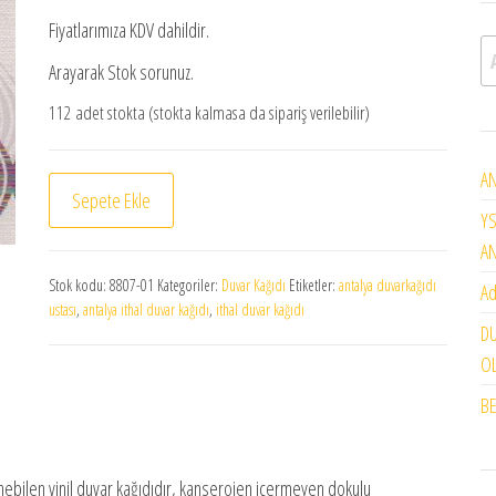
Fiyatlarımıza KDV dahildir.
A
Arayarak Stok sorunuz.
112 adet stokta (stokta kalmasa da sipariş verilebilir)
AN
Royal Port duvar kağıdı 8807-01 adet
Sepete Ekle
YS
A
Stok kodu:
8807-01
Kategoriler:
Duvar Kağıdı
Etiketler:
antalya duvarkağıdı
Ad
ustası
,
antalya ithal duvar kağıdı
,
ithal duvar kağıdı
DU
OL
BE
linebilen vinil duvar kağıdıdır, kanserojen içermeyen dokulu