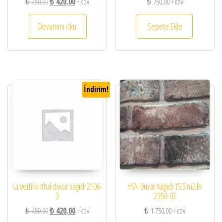
Orijinal fiyat: ₺ 450,00.
Şu andaki fiyat: ₺ 420,00.
₺
450,00
₺
420,00
₺
750,00
+ KDV
+ KDV
Devamını oku
Sepete Ekle
İndirim!
La Vertina İthal duvar kağıdı 2106-
YSN Duvar Kağıdı 15.5 m2 lik
3
2350-03
Orijinal fiyat: ₺ 450,00.
Şu andaki fiyat: ₺ 420,00.
₺
450,00
₺
420,00
₺
1.750,00
+ KDV
+ KDV