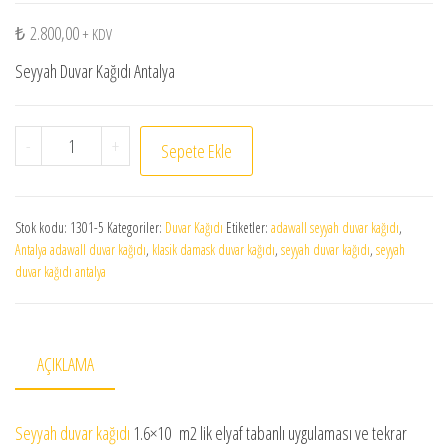
₺
2.800,00
+ KDV
Seyyah Duvar Kağıdı Antalya
Seyyah Duvar Kağıdı 1301-5 adet
-
+
Sepete Ekle
Stok kodu:
1301-5
Kategoriler:
Duvar Kağıdı
Etiketler:
adawall seyyah duvar kağıdı
,
Antalya adawall duvar kağıdı
,
klasik damask duvar kağıdı
,
seyyah duvar kağıdı
,
seyyah
duvar kağıdı antalya
AÇIKLAMA
Seyyah duvar kağıdı
1.6×10 m2 lik elyaf tabanlı uygulaması ve tekrar