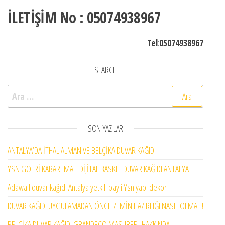
İLETİŞİM No : 05074938967
Tel
:
05074938967
SEARCH
Arama:
SON YAZILAR
ANTALYA’DA İTHAL ALMAN VE BELÇİKA DUVAR KAĞIDI .
YSN GOFRİ KABARTMALI DİJİTAL BASKILI DUVAR KAĞIDI ANTALYA
Adawall duvar kağıdı Antalya yetkili bayii Ysn yapı dekor
DUVAR KAĞIDI UYGULAMADAN ÖNCE ZEMİN HAZIRLIĞI NASIL OLMALI!
BELÇİKA DUVAR KAĞIDI GRANDECO MASUREEL HAKKINDA