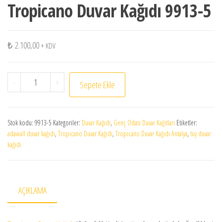
Tropicano Duvar Kağıdı 9913-5
₺
2.100,00
+ KDV
Tropicano Duvar Kağıdı 9913-5 adet
-
+
Sepete Ekle
Stok kodu:
9913-5
Kategoriler:
Duvar Kağıdı
,
Genç Odası Duvar Kağıtları
Etiketler:
adawall duvar kağıdı
,
Tropicano Duvar Kağıdı
,
Tropicano Duvar Kağıdı Antalya
,
tüy duvar
kağıdı
AÇIKLAMA