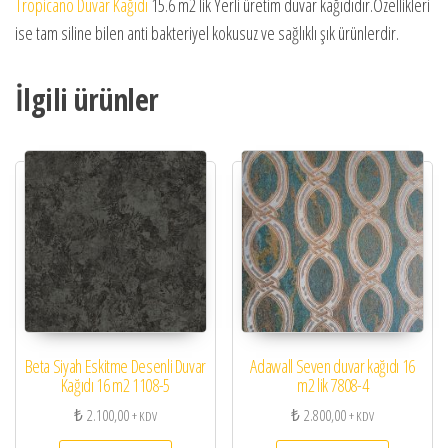
Tropicano Duvar Kağıdı
15.6 m2 lik Yerli üretim duvar kağıdıdır.Özellikleri
ise tam siline bilen anti bakteriyel kokusuz ve sağlıklı şık ürünlerdir.
İlgili ürünler
Beta Siyah Eskitme Desenli Duvar
Adawall Seven duvar kağıdı 16
Kağıdı 16 m2 1108-5
m2 lik 7808-4
₺
2.100,00
₺
2.800,00
+ KDV
+ KDV