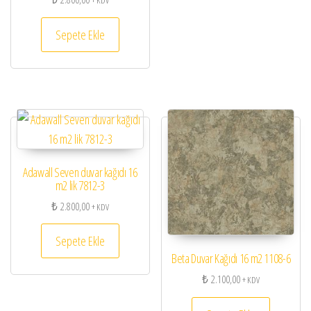
+ KDV
Sepete Ekle
Adawall Seven duvar kağıdı 16
m2 lik 7812-3
₺
2.800,00
+ KDV
Sepete Ekle
Beta Duvar Kağıdı 16 m2 1108-6
₺
2.100,00
+ KDV