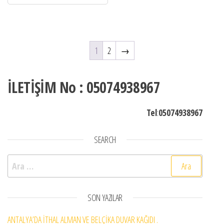
1
2
→
İLETİŞİM No : 05074938967
Tel
:
05074938967
SEARCH
Arama:
SON YAZILAR
ANTALYA’DA İTHAL ALMAN VE BELÇİKA DUVAR KAĞIDI .