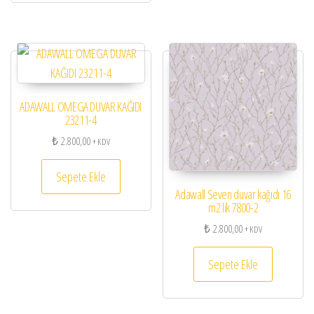
ADAWALL OMEGA DUVAR KAĞIDI
23211-4
₺
2.800,00
+ KDV
Sepete Ekle
Adawall Seven duvar kağıdı 16
m2 lik 7800-2
₺
2.800,00
+ KDV
Sepete Ekle