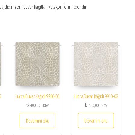
kağıdıdır. Yerli duvar kağıtları katagori lerimizdendir.
5
Lucca Duvar Kağıdı 9910-03
Lucca Duvar Kağıdı 9910-02
₺
400,00
₺
400,00
+ KDV
+ KDV
Devamını oku
Devamını oku