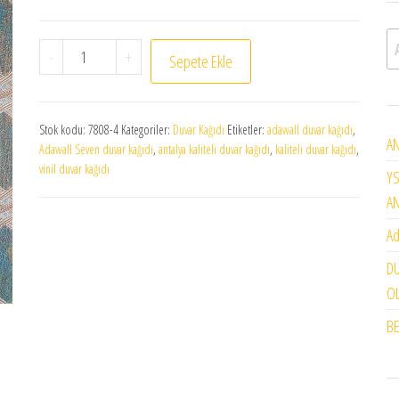
A
Adawall Seven duvar kağıdı 16 m2 lik 7808-4 adet
-
+
Sepete Ekle
Stok kodu:
7808-4
Kategoriler:
Duvar Kağıdı
Etiketler:
adawall duvar kağıdı
,
AN
Adawall Seven duvar kağıdı
,
antalya kaliteli duvar kağıdı
,
kaliteli duvar kağıdı
,
vinil duvar kağıdı
YS
A
Ad
DU
OL
BE