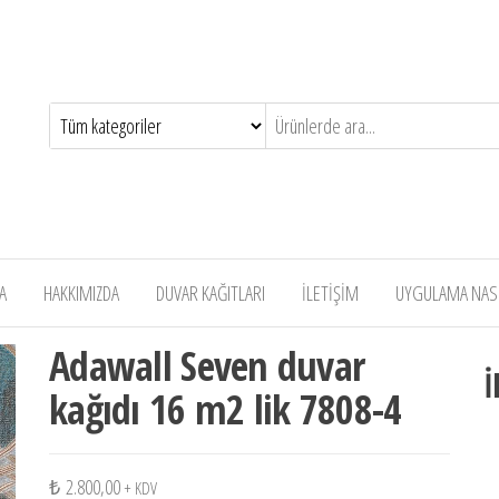
A
HAKKIMIZDA
DUVAR KAĞITLARI
İLETİŞİM
UYGULAMA NASIL
Adawall Seven duvar
İ
kağıdı 16 m2 lik 7808-4
₺
2.800,00
+ KDV