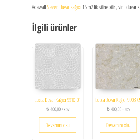
Adawall
Seven duvar kağıdı
16 m2 lik silinebilir , vinil duvar 
İlgili ürünler
Lucca Duvar Kağıdı 9910-01
Lucca Duvar Kağıdı 9908-0
₺
400,00
₺
400,00
+ KDV
+ KDV
Devamını oku
Devamını oku