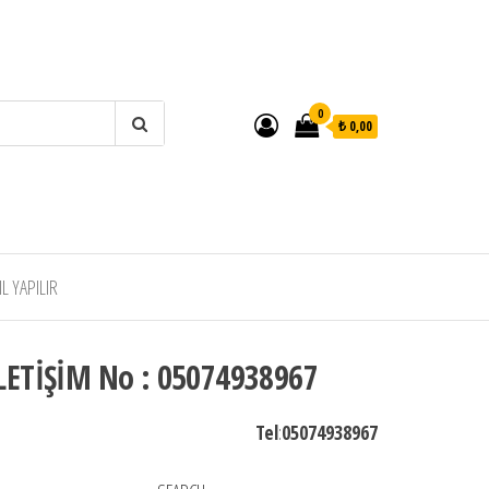
0
₺ 0,00
 YAPILIR
LETİŞİM No : 05074938967
Tel
:
05074938967