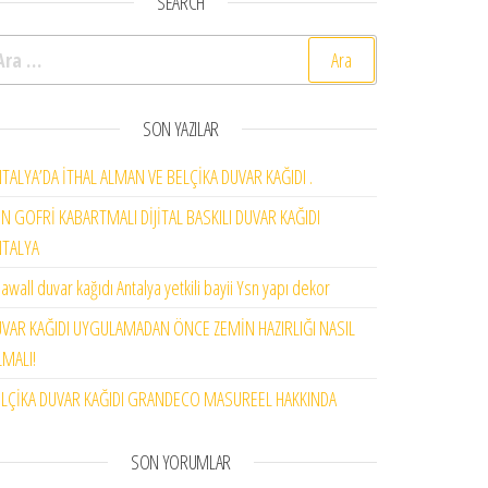
SEARCH
rama:
SON YAZILAR
TALYA’DA İTHAL ALMAN VE BELÇİKA DUVAR KAĞIDI .
N GOFRİ KABARTMALI DİJİTAL BASKILI DUVAR KAĞIDI
NTALYA
awall duvar kağıdı Antalya yetkili bayii Ysn yapı dekor
VAR KAĞIDI UYGULAMADAN ÖNCE ZEMİN HAZIRLIĞI NASIL
MALI!
LÇİKA DUVAR KAĞIDI GRANDECO MASUREEL HAKKINDA
SON YORUMLAR