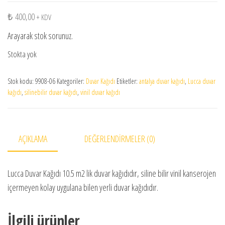
₺
400,00
+ KDV
Arayarak stok sorunuz.
Stokta yok
Stok kodu:
9908-06
Kategoriler:
Duvar Kağıdı
Etiketler:
antalya duvar kağıdı
,
Lucca duvar
kağıdı
,
silinebilir duvar kağıdı
,
vinil duvar kağıdı
AÇIKLAMA
DEĞERLENDIRMELER (0)
Lucca Duvar Kağıdı 10.5 m2 lik duvar kağıdıdır, siline bilir vinil kanserojen
içermeyen kolay uygulana bilen yerli duvar kağıdıdır.
İlgili ürünler