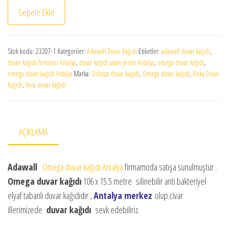
ADAWALL OMEGA DUVAR KAĞIDI 23207-1 Serisi adet
Sepete Ekle
Stok kodu:
23207-1
Kategoriler:
Adawall Duvar Kağıdı
Etiketler:
adawall duvar kağıdı
,
duvar kağıdı firmaları Antalya
,
duvar kağıdı satan yerler Antalya
,
omega duvar kağıdı
,
omega duvar kağıdı Antalya
Marka:
Odessa duvar kağıdı
,
Omega duvar kağıdı
,
Roka Duvar
Kağıdı
,
Vera duvar kağıdı
AÇIKLAMA
Adawall
Omega duvar kağıdı Antalya
firmamızda satışa sunulmuştur .
Omega duvar kağıdı
106 x 15.5 metre silinebilir anti bakteriyel
elyaf tabanlı duvar kağıdıdır ,
Antalya merkez
olup civar
illerimizede
duvar kağıdı
sevk edebiliriz.