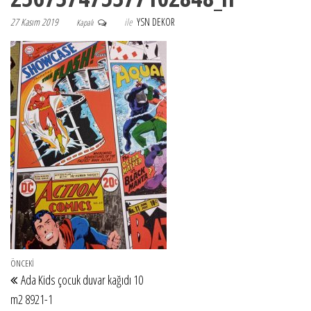
27 Kasım 2019
ile
YSN DEKOR
Kapalı
Yazı gezinmesi
Önceki Yazı
ÖNCEKI
Ada Kids çocuk duvar kağıdı 10
m2 8921-1