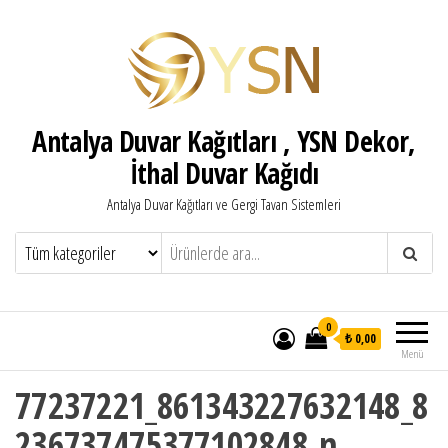
Antalya Duvar Kağıtları , YSN Dekor,
İthal Duvar Kağıdı
Antalya Duvar Kağıtları ve Gergi Tavan Sistemleri
0
₺ 0,00
Menü
77237221_861343227632148_8
236737475377102848_n