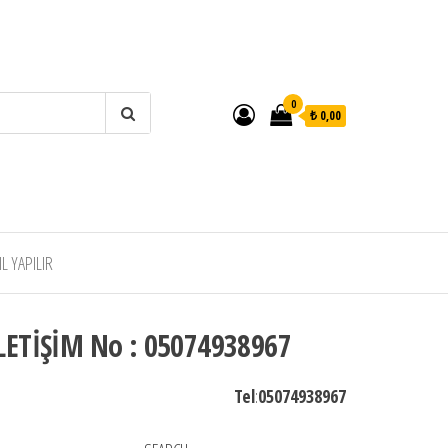
0
₺ 0,00
 YAPILIR
LETİŞİM No : 05074938967
Tel
:
05074938967