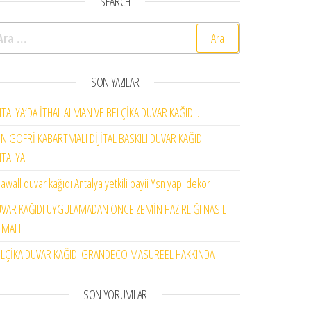
SEARCH
rama:
SON YAZILAR
TALYA’DA İTHAL ALMAN VE BELÇİKA DUVAR KAĞIDI .
N GOFRİ KABARTMALI DİJİTAL BASKILI DUVAR KAĞIDI
NTALYA
awall duvar kağıdı Antalya yetkili bayii Ysn yapı dekor
VAR KAĞIDI UYGULAMADAN ÖNCE ZEMİN HAZIRLIĞI NASIL
MALI!
LÇİKA DUVAR KAĞIDI GRANDECO MASUREEL HAKKINDA
SON YORUMLAR