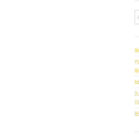
A
AN
YS
A
Ad
DU
OL
BE