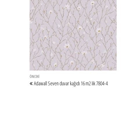
Yazı gezinmesi
Önceki Yazı
ÖNCEKI
Adawall Seven duvar kağıdı 16 m2 lik 7804-4