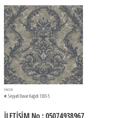
Yazı gezinmesi
Önceki Yazı
ÖNCEKI
Seyyah Duvar Kağıdı 1303-5
İLETİŞİM No : 05074938967