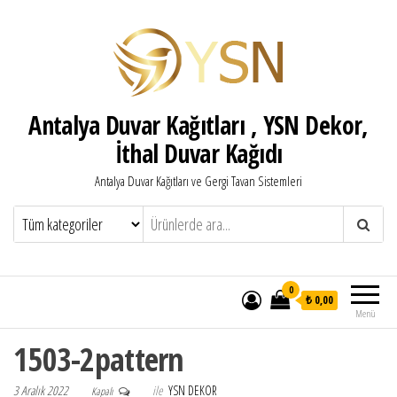
Antalya Duvar Kağıtları , YSN Dekor,
İthal Duvar Kağıdı
Antalya Duvar Kağıtları ve Gergi Tavan Sistemleri
0
₺ 0,00
Menü
1503-2pattern
3 Aralık 2022
ile
YSN DEKOR
Kapalı