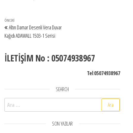
Yazı gezinmesi
Önceki Yazı
ÖNCEKI
Altın Damar Desenli Vera Duvar
Kağıdı ADAWALL 1503-1 Serisi
İLETİŞİM No : 05074938967
Tel
:
05074938967
SEARCH
Arama:
SON YAZILAR