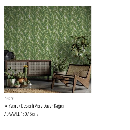
Yazı gezinmesi
Önceki Yazı
ÖNCEKI
Yaprak Desenli Vera Duvar Kağıdı
ADAWALL 1507 Serisi