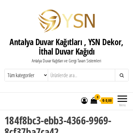
Antalya Duvar Kağıtları , YSN Dekor,
İthal Duvar Kağıdı
Antalya Duvar Kağıtları ve Gergi Tavan Sistemleri
0
₺ 0,00
Menü
184f8bc3-ebb3-4366-9969-
8cf37ba7ca42