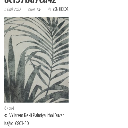
5 Ocak 2023
ile
YSN DEKOR
Kapalı
Yazı gezinmesi
Önceki Yazı
ÖNCEKI
IVY Krem Rekli Palmiya İthal Duvar
Kağıdı 6803-30