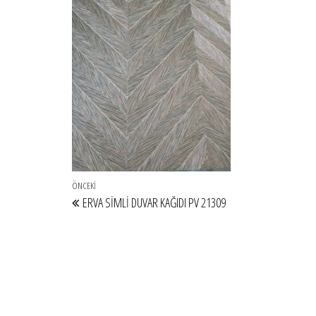
Yazı gezinmesi
Önceki Yazı
ÖNCEKI
ERVA SİMLİ DUVAR KAĞIDI PV 21309