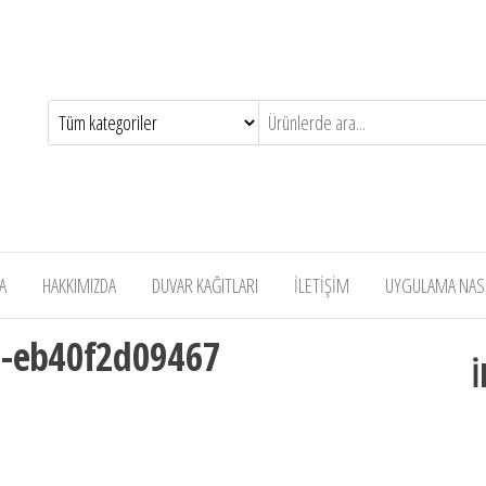
A
HAKKIMIZDA
DUVAR KAĞITLARI
İLETİŞİM
UYGULAMA NASIL
d-eb40f2d09467
İ