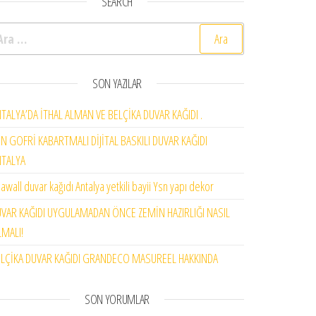
SEARCH
rama:
SON YAZILAR
TALYA’DA İTHAL ALMAN VE BELÇİKA DUVAR KAĞIDI .
N GOFRİ KABARTMALI DİJİTAL BASKILI DUVAR KAĞIDI
NTALYA
awall duvar kağıdı Antalya yetkili bayii Ysn yapı dekor
VAR KAĞIDI UYGULAMADAN ÖNCE ZEMİN HAZIRLIĞI NASIL
MALI!
LÇİKA DUVAR KAĞIDI GRANDECO MASUREEL HAKKINDA
SON YORUMLAR