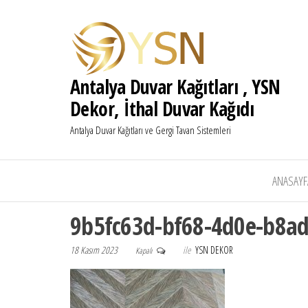
Antalya Duvar Kağıtları , YSN
Dekor, İthal Duvar Kağıdı
Antalya Duvar Kağıtları ve Gergi Tavan Sistemleri
ANASAYF
9b5fc63d-bf68-4d0e-b8a
18 Kasım 2023
ile
YSN DEKOR
Kapalı