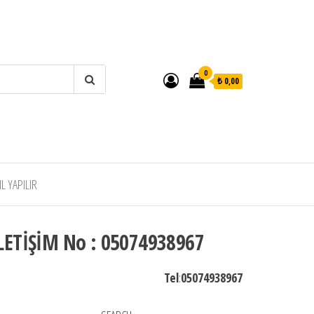
0
₺ 0,00
 YAPILIR
LETİŞİM No : 05074938967
Tel
:
05074938967