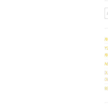
A
AN
YS
A
Ad
DU
OL
BE