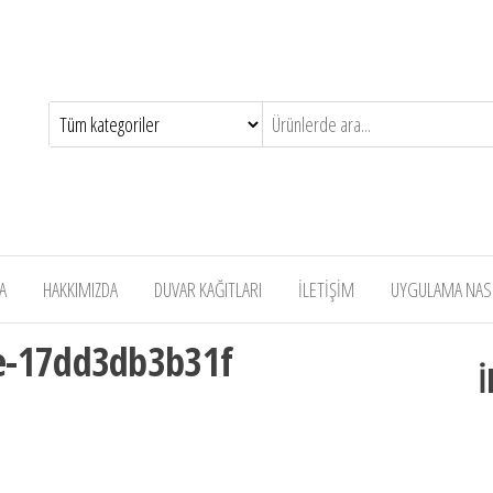
A
HAKKIMIZDA
DUVAR KAĞITLARI
İLETİŞİM
UYGULAMA NASIL
e-17dd3db3b31f
İ