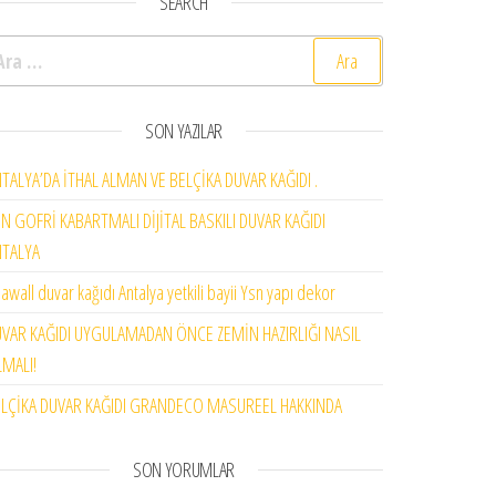
SEARCH
rama:
SON YAZILAR
TALYA’DA İTHAL ALMAN VE BELÇİKA DUVAR KAĞIDI .
N GOFRİ KABARTMALI DİJİTAL BASKILI DUVAR KAĞIDI
NTALYA
awall duvar kağıdı Antalya yetkili bayii Ysn yapı dekor
VAR KAĞIDI UYGULAMADAN ÖNCE ZEMİN HAZIRLIĞI NASIL
MALI!
LÇİKA DUVAR KAĞIDI GRANDECO MASUREEL HAKKINDA
SON YORUMLAR