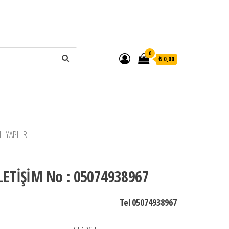
0
₺ 0,00
 YAPILIR
LETİŞİM No : 05074938967
Tel
:
05074938967