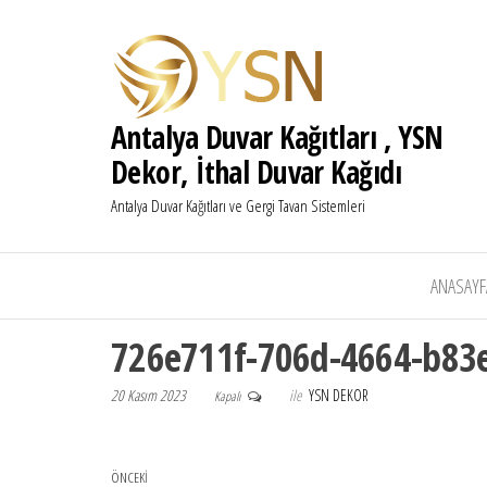
Antalya Duvar Kağıtları , YSN
Dekor, İthal Duvar Kağıdı
Antalya Duvar Kağıtları ve Gergi Tavan Sistemleri
ANASAYF
726e711f-706d-4664-b83
20 Kasım 2023
ile
YSN DEKOR
Kapalı
Yazı gezinmesi
Önceki Yazı
ÖNCEKI