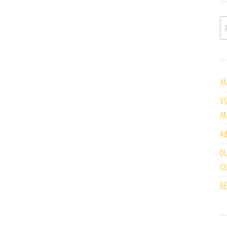
A
AN
YS
A
Ad
DU
OL
BE