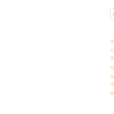
A
AN
YS
A
Ad
DU
OL
BE