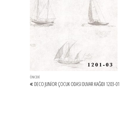
Yazı gezinmesi
Önceki Yazı
ÖNCEKI
DECO JUNİOR ÇOCUK ODASI DUVAR KAĞIDI 1203-01