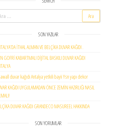
SEARCH
rama:
SON YAZILAR
TALYA’DA İTHAL ALMAN VE BELÇİKA DUVAR KAĞIDI .
N GOFRİ KABARTMALI DİJİTAL BASKILI DUVAR KAĞIDI
NTALYA
awall duvar kağıdı Antalya yetkili bayii Ysn yapı dekor
VAR KAĞIDI UYGULAMADAN ÖNCE ZEMİN HAZIRLIĞI NASIL
MALI!
LÇİKA DUVAR KAĞIDI GRANDECO MASUREEL HAKKINDA
SON YORUMLAR