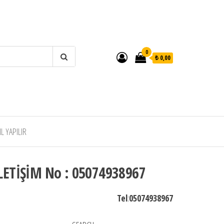
0
₺ 0,00
 YAPILIR
LETİŞİM No : 05074938967
Tel
:
05074938967