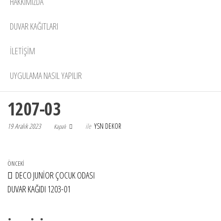
HAKKIMIZDA
DUVAR KAĞITLARI
İLETİŞİM
UYGULAMA NASIL YAPILIR
1207-03
19 Aralık 2023
ile
YSN DEKOR
Kapalı
Yazı gezinmesi
Önceki Yazı
ÖNCEKI
DECO JUNİOR ÇOCUK ODASI
DUVAR KAĞIDI 1203-01