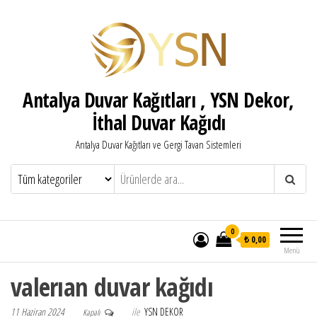
Antalya Duvar Kağıtları , YSN Dekor,
İthal Duvar Kağıdı
Antalya Duvar Kağıtları ve Gergi Tavan Sistemleri
0
₺ 0,00
Menü
valerıan duvar kağıdı
11 Haziran 2024
ile
YSN DEKOR
Kapalı