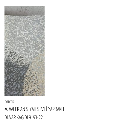
Yazı gezinmesi
Önceki Yazı
ÖNCEKI
VALERIAN SİYAH SİMLİ YAPRAKLI
DUVAR KAĞIDI 9193-22