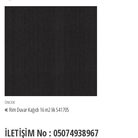
Yazı gezinmesi
Önceki Yazı
ÖNCEKI
Rim Duvar Kağıdı 16 m2 lik 541705
İLETİŞİM No : 05074938967