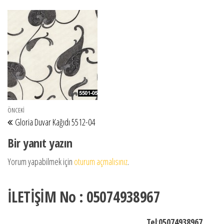
Yazı gezinmesi
Önceki Yazı
ÖNCEKI
Gloria Duvar Kağıdı 5512-04
Bir yanıt yazın
Yorum yapabilmek için
oturum açmalısınız
.
İLETİŞİM No : 05074938967
Tel
:
05074938967