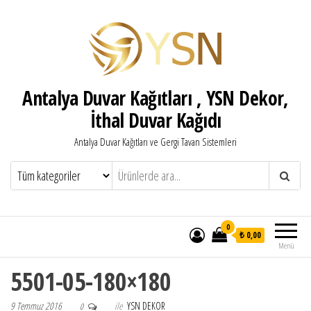
Antalya Duvar Kağıtları , YSN Dekor,
İthal Duvar Kağıdı
Antalya Duvar Kağıtları ve Gergi Tavan Sistemleri
0
₺ 0,00
Menü
5501-05-180×180
9 Temmuz 2016
ile
YSN DEKOR
0