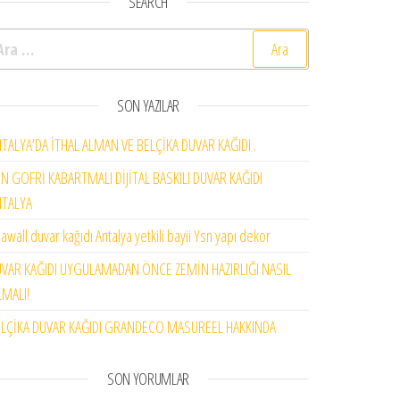
SEARCH
rama:
SON YAZILAR
TALYA’DA İTHAL ALMAN VE BELÇİKA DUVAR KAĞIDI .
N GOFRİ KABARTMALI DİJİTAL BASKILI DUVAR KAĞIDI
NTALYA
awall duvar kağıdı Antalya yetkili bayii Ysn yapı dekor
VAR KAĞIDI UYGULAMADAN ÖNCE ZEMİN HAZIRLIĞI NASIL
MALI!
LÇİKA DUVAR KAĞIDI GRANDECO MASUREEL HAKKINDA
SON YORUMLAR