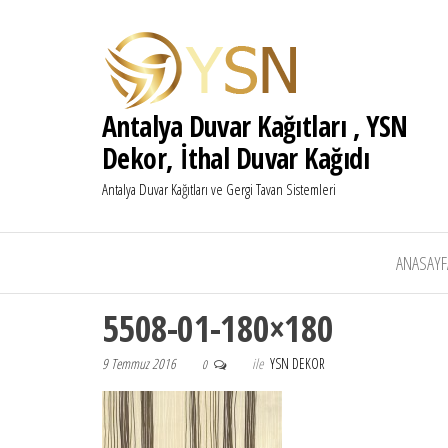
Antalya Duvar Kağıtları , YSN
Dekor, İthal Duvar Kağıdı
Antalya Duvar Kağıtları ve Gergi Tavan Sistemleri
ANASAYF
5508-01-180×180
9 Temmuz 2016
ile
YSN DEKOR
0