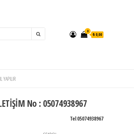
0
₺ 0,00
 YAPILIR
LETİŞİM No : 05074938967
Tel
:
05074938967