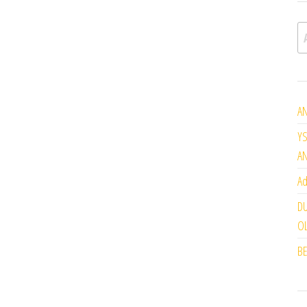
A
AN
YS
A
Ad
DU
OL
BE