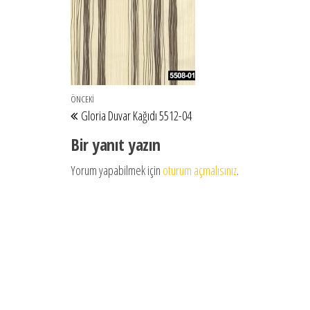
Yazı gezinmesi
Önceki Yazı
ÖNCEKI
Gloria Duvar Kağıdı 5512-04
Bir yanıt yazın
Yorum yapabilmek için
oturum açmalısınız
.