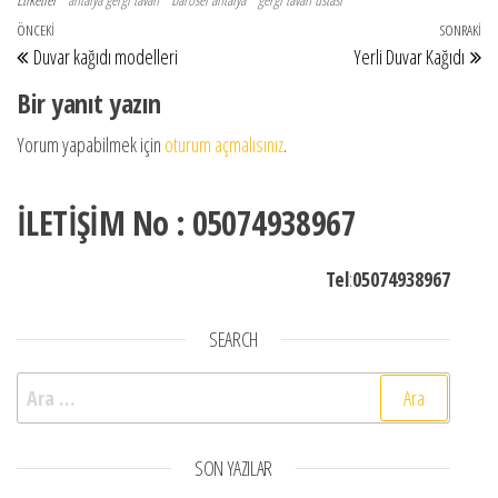
Yazı gezinmesi
Önceki Yazı
ÖNCEKI
SONRAKI
So
Duvar kağıdı modelleri
Yerli Duvar Kağıdı
Bir yanıt yazın
Yorum yapabilmek için
oturum açmalısınız
.
İLETİŞİM No : 05074938967
Tel
:
05074938967
SEARCH
Arama:
SON YAZILAR