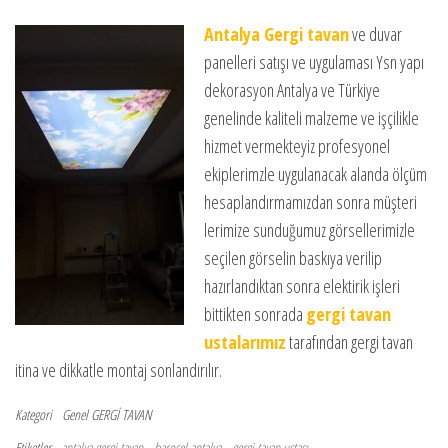
Antalya Gergi tavan
ve duvar
panelleri satışı ve uygulaması Ysn yapı
dekorasyon Antalya ve Türkiye
genelinde kaliteli malzeme ve işçilikle
hizmet vermekteyiz profesyonel
ekiplerimzle uygulanacak alanda ölçüm
hesaplandırmamızdan sonra müşteri
lerimize sunduğumuz görsellerimizle
seçilen görselin baskıya verilip
hazırlandıktan sonra elektirik işleri
bittikten sonrada
gergi tavan
ustalarımız
tarafından gergi tavan
itina ve dikkatle montaj sonlandırılır.
Kategori
Genel
GERGİ TAVAN
Etiketler
antalya gergi tavan
barosel antalya
gergi tavan ustası