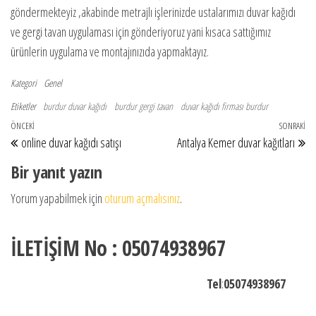
göndermekteyiz ,akabinde metrajlı işlerinizde ustalarımızı duvar kağıdı
ve gergi tavan uygulaması için gönderiyoruz yani kısaca sattığımız
ürünlerin uygulama ve montajınızıda yapmaktayız.
Kategori
Genel
Etiketler
burdur duvar kağıdı
burdur gergi tavan
duvar kağıdı firması burdur
Yazı gezinmesi
Önceki Yazı
ÖNCEKI
SONRAKI
So
online duvar kağıdı satışı
Antalya Kemer duvar kağıtları
Bir yanıt yazın
Yorum yapabilmek için
oturum açmalısınız
.
İLETİŞİM No : 05074938967
Tel
:
05074938967