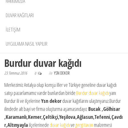
HAKKIMIZDA
DUVAR KAĞITLARI
İLETİŞİM
UYGULAMA NASIL YAPILIR
Burdur duvar kağıdı
23 Temmuz 2016
ile
YSN DEKOR
0
Merkezimiz Antalya olup komşu iller ve Türkiye geneline duvar kağıdı
satışı pazarlamamız vardır bunlardan biride
Burdur duvar kağıdı
yanı
Burdur ili ve ilçelerine
Ysn dekor
duvar kağıtlarını ulaştırıyaruz.Burdur
ilindede alt bayi ve firma oluşturma aşamasındayız
Bucak ,Gölhisar
,Karamanlı,Kemer,Çeltikçi,Yeşilova,Ağlasun,Tefenni,Çavdı
r,Altınyayla
ilçelerinede
duvar kağıdı
ve
gergi tavan
malzemesi