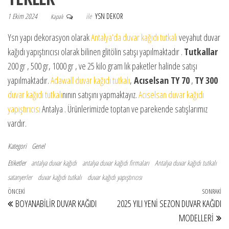
1 Ekim 2024
ile
YSN DEKOR
Kapalı
Ysn yapı dekorasyon olarak
Antalya’da duvar kağıdı tutkalı
veyahut duvar
kağıdı yapıştırıcısı olarak bilinen glitölin satışı yapılmaktadır .
Tutkallar
200 gr , 500 gr, 1000 gr , ve 25 kilo gram lık paketler halinde satışı
yapılmaktadır.
Adawall duvar kağıdı tutkalı
,
Acıselsan TY 70
,
TY 300
duvar kağıdı tutkalı
nının satışını yapmaktayız.
Acıselsan duvar kağıdı
yapıştırıcısı
Antalya . Ürünlerimizde toptan ve parekende satışlarımız
vardır.
Kategori
Genel
Etiketler
antalya duvar kağıdı
antalya duvar kağıdı firmaları
Antalya duvar kağıdı tutkalı
satanyerler
duvar kağıdı tutkalı
duvar kağıdı yapıştırıcısı
Yazı gezinmesi
Önceki Yazı
ÖNCEKI
SONRAKI
So
BOYANABİLİR DUVAR KAĞIDI
2025 YILI YENİ SEZON DUVAR KAĞIDI
MODELLERİ