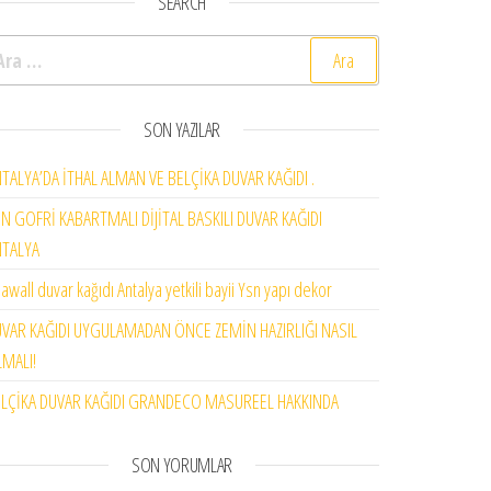
SEARCH
rama:
SON YAZILAR
TALYA’DA İTHAL ALMAN VE BELÇİKA DUVAR KAĞIDI .
N GOFRİ KABARTMALI DİJİTAL BASKILI DUVAR KAĞIDI
NTALYA
awall duvar kağıdı Antalya yetkili bayii Ysn yapı dekor
VAR KAĞIDI UYGULAMADAN ÖNCE ZEMİN HAZIRLIĞI NASIL
MALI!
LÇİKA DUVAR KAĞIDI GRANDECO MASUREEL HAKKINDA
SON YORUMLAR