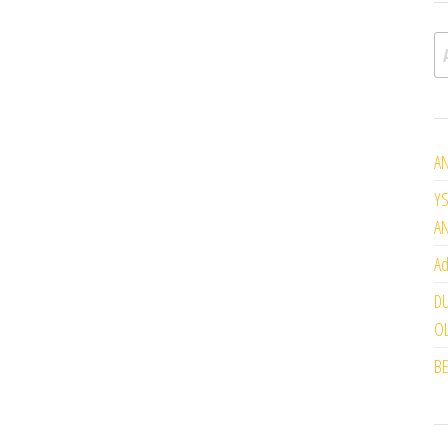
A
AN
YS
A
Ad
DU
OL
BE