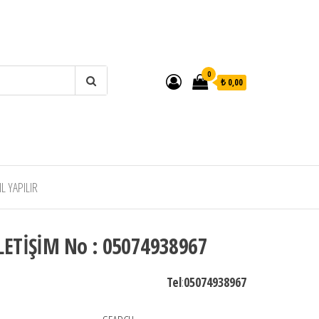
0
₺ 0,00
 YAPILIR
LETİŞİM No : 05074938967
Tel
:
05074938967