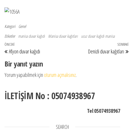
Kategori
Genel
Etiketler
manisa duvar kağıdı
Manisa duvar kağıtları
ucuz duvar kağıdı manisa
Yazı gezinmesi
Önceki Yazı
ÖNCEKI
SONRAKI
So
Afyon duvar kağıdı
Denizli duvar kağıtları
Bir yanıt yazın
Yorum yapabilmek için
oturum açmalısınız
.
İLETİŞİM No : 05074938967
Tel
:
05074938967
SEARCH