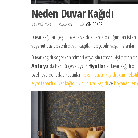
Neden Duvar Kağıdı
14 Ocak 2024
ile
YSN DEKOR
Kapalı
Duvar kağıtları çeşitli özellik ve dokularda olduğundan istenil
veyahut düz desenli duvar kağıtları seçebilir yaşam alanlarınıza
Duvar kağıdı seçerken mimari veya işin uzmanı kişilerden de
Antalya
‘da her bütçeye uygun
fiyatlar
la duvar kağıdı bula
özellik ve dokudadır ,Bunlar
Tekstil duvar kağıdı
,
cam tekstil
elyaf tabanlı duvar kağıdı
,
vinil duvar kağıdı
ve
boyanabilen d