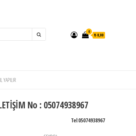
0
₺ 0,00
 YAPILIR
LETİŞİM No : 05074938967
Tel
:
05074938967