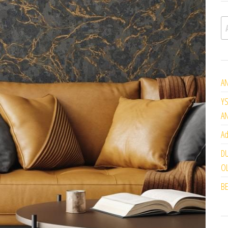
A
AN
YS
A
Ad
DU
OL
BE