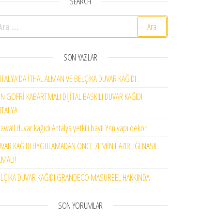
SEARCH
rama:
SON YAZILAR
TALYA’DA İTHAL ALMAN VE BELÇİKA DUVAR KAĞIDI .
N GOFRİ KABARTMALI DİJİTAL BASKILI DUVAR KAĞIDI
NTALYA
awall duvar kağıdı Antalya yetkili bayii Ysn yapı dekor
VAR KAĞIDI UYGULAMADAN ÖNCE ZEMİN HAZIRLIĞI NASIL
MALI!
LÇİKA DUVAR KAĞIDI GRANDECO MASUREEL HAKKINDA
SON YORUMLAR