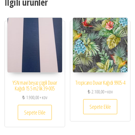
İlgili ürünler
YSN mavi beyaz çizgili Duvar
Tropicano Duvar Kağıdı 9905-4
Kağıdı 15.5 m2 lik 39-005
₺
2.100,00
+ KDV
₺
1.900,00
+ KDV
Sepete Ekle
Sepete Ekle