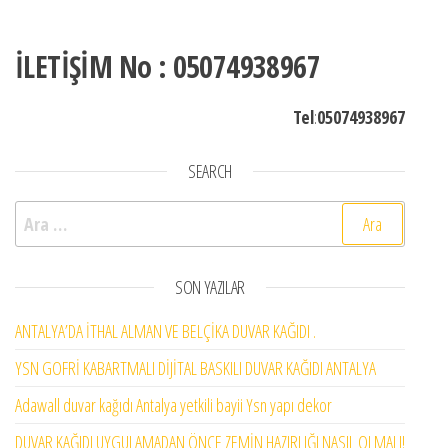
İLETİŞİM No : 05074938967
Tel
:
05074938967
SEARCH
Arama:
SON YAZILAR
ANTALYA’DA İTHAL ALMAN VE BELÇİKA DUVAR KAĞIDI .
YSN GOFRİ KABARTMALI DİJİTAL BASKILI DUVAR KAĞIDI ANTALYA
Adawall duvar kağıdı Antalya yetkili bayii Ysn yapı dekor
DUVAR KAĞIDI UYGULAMADAN ÖNCE ZEMİN HAZIRLIĞI NASIL OLMALI!