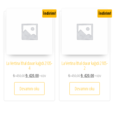
İndirim!
İndirim!
La Vertina İthal duvar kağıdı 2105-
La Vertina İthal duvar kağıdı 2105-
4
2
Orijinal fiyat: ₺ 450,00.
Şu andaki fiyat: ₺ 420,00.
Orijinal fiyat: ₺ 450,00.
Şu andaki fiyat:
₺
450,00
₺
420,00
₺
450,00
₺
420,00
+ KDV
+ KDV
Devamını oku
Devamını oku