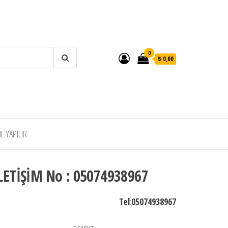
0
₺ 0,00
 YAPILIR
LETİŞİM No : 05074938967
Tel
:
05074938967