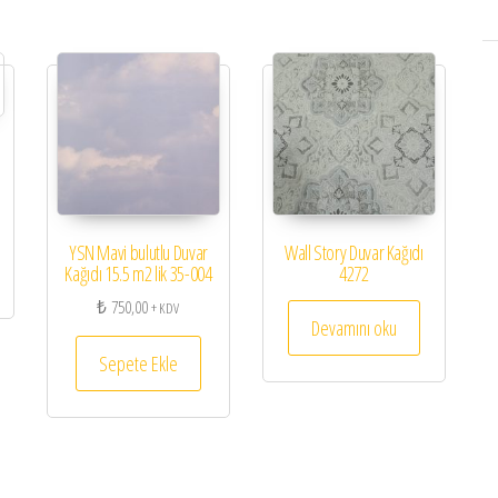
YSN Mavi bulutlu Duvar
Wall Story Duvar Kağıdı
Kağıdı 15.5 m2 lik 35-004
4272
₺
750,00
+ KDV
Devamını oku
Sepete Ekle