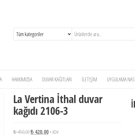
A
HAKKIMIZDA
DUVAR KAĞITLARI
İLETİŞİM
UYGULAMA NASIL
La Vertina İthal duvar
İ
kağıdı 2106-3
Orijinal fiyat: ₺ 450,00.
Şu andaki fiyat: ₺ 420,00.
₺
450,00
₺
420,00
+ KDV