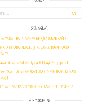
SEARCH
rama:
SON YAZILAR
TALYA’DA İTHAL ALMAN VE BELÇİKA DUVAR KAĞIDI .
N GOFRİ KABARTMALI DİJİTAL BASKILI DUVAR KAĞIDI
NTALYA
awall duvar kağıdı Antalya yetkili bayii Ysn yapı dekor
VAR KAĞIDI UYGULAMADAN ÖNCE ZEMİN HAZIRLIĞI NASIL
MALI!
LÇİKA DUVAR KAĞIDI GRANDECO MASUREEL HAKKINDA
SON YORUMLAR