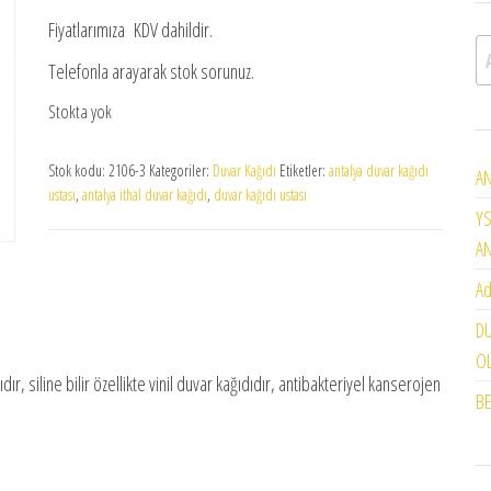
Fiyatlarımıza KDV dahildir.
A
Telefonla arayarak stok sorunuz.
Stokta yok
Stok kodu:
2106-3
Kategoriler:
Duvar Kağıdı
Etiketler:
antalya duvar kağıdı
AN
ustası
,
antalya ithal duvar kağıdı
,
duvar kağıdı ustası
YS
A
Ad
DU
OL
dır, siline bilir özellikte vinil duvar kağıdıdır, antibakteriyel kanserojen
BE