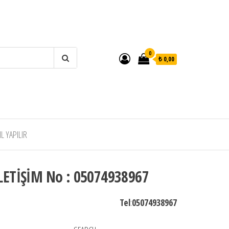
0
₺ 0,00
 YAPILIR
LETİŞİM No : 05074938967
Tel
:
05074938967