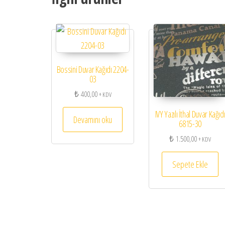
Bossini Duvar Kağıdı 2204-
03
₺
400,00
+ KDV
IVY Yazılı İthal Duvar Kağıd
Devamını oku
6815-30
₺
1.500,00
+ KDV
Sepete Ekle