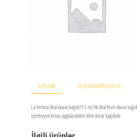
AÇIKLAMA
DEĞERLENDIRMELER (0)
La Vertina İthal duvar kağıdı15.5 m2 lik ithal Kore duvar kağıdı
içermeyen kolay uygulanabilen ithal duvar kağıdıdır.
İlgili ürünler