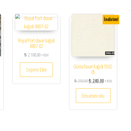
İndirim!
Royal Port duvar kağıdı
8807-02
₺
2.100,00
+ KDV
ı
Gloria Duvar Kağıdı 5502-
Sepete Ekle
05
Orijinal fiyat: ₺ 250,00.
Şu andaki fiyat: ₺ 
₺
250,00
₺
240,00
+ KDV
Devamını oku