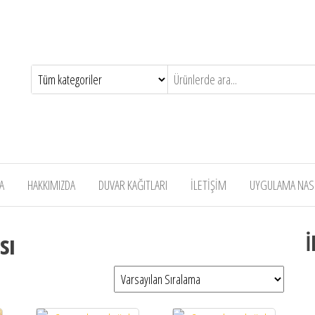
A
HAKKIMIZDA
DUVAR KAĞITLARI
İLETİŞİM
UYGULAMA NASIL
sı
İ