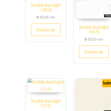
Decokids duvar kağıdı
1104-04
₺
850,00
+ KDV
Decokids duvar kağıdı
Devamını oku
1105-03
₺
850,00
+ KDV
Devamını oku
İndir
Decokids duvar kağıdı
1113-01