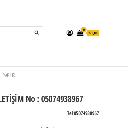
0
₺ 0,00
 YAPILIR
LETİŞİM No : 05074938967
Tel
:
05074938967