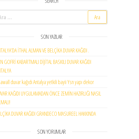
SEARCH
rama:
SON YAZILAR
TALYA’DA İTHAL ALMAN VE BELÇİKA DUVAR KAĞIDI .
N GOFRİ KABARTMALI DİJİTAL BASKILI DUVAR KAĞIDI
NTALYA
awall duvar kağıdı Antalya yetkili bayii Ysn yapı dekor
VAR KAĞIDI UYGULAMADAN ÖNCE ZEMİN HAZIRLIĞI NASIL
MALI!
LÇİKA DUVAR KAĞIDI GRANDECO MASUREEL HAKKINDA
SON YORUMLAR