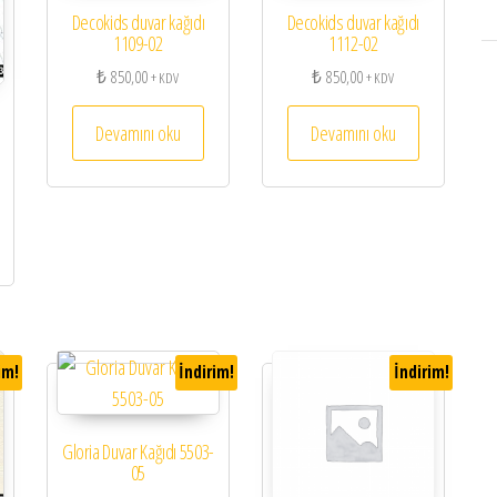
Decokids duvar kağıdı
Decokids duvar kağıdı
1109-02
1112-02
₺
850,00
₺
850,00
+ KDV
+ KDV
Devamını oku
Devamını oku
im!
İndirim!
İndirim!
Gloria Duvar Kağıdı 5503-
05