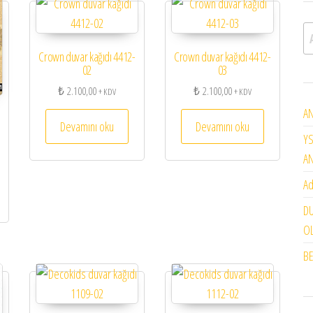
A
Crown duvar kağıdı 4412-
Crown duvar kağıdı 4412-
02
03
₺
2.100,00
₺
2.100,00
+ KDV
+ KDV
AN
Devamını oku
Devamını oku
YS
A
Ad
DU
OL
BE