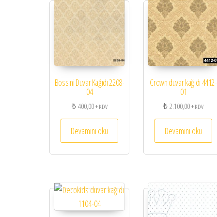
Bossini Duvar Kağıdı 2208-
Crown duvar kağıdı 4412-
04
01
₺
400,00
₺
2.100,00
+ KDV
+ KDV
Devamını oku
Devamını oku