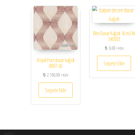
Rim Duvar Kağıdı 16 m2 li
540503
₺
0,00
+ KDV
Royal Port duvar kağıdı
Sepete Ekle
8807-02
₺
2.100,00
+ KDV
Sepete Ekle
echo '