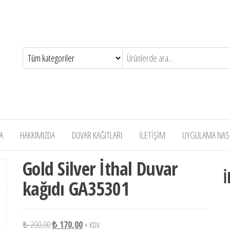
A
HAKKIMIZDA
DUVAR KAĞITLARI
İLETİŞİM
UYGULAMA NASIL
Gold Silver İthal Duvar
İ
kağıdı GA35301
Orijinal fiyat: ₺ 200,00.
Şu andaki fiyat: ₺ 170,00.
₺
200,00
₺
170,00
+ KDV