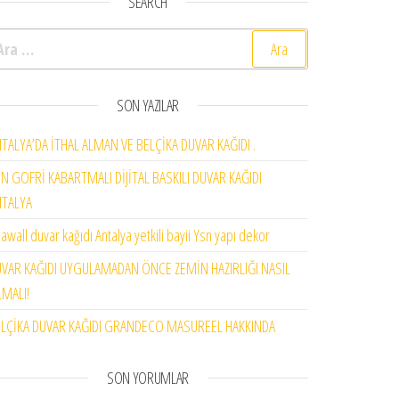
SEARCH
rama:
SON YAZILAR
TALYA’DA İTHAL ALMAN VE BELÇİKA DUVAR KAĞIDI .
N GOFRİ KABARTMALI DİJİTAL BASKILI DUVAR KAĞIDI
NTALYA
awall duvar kağıdı Antalya yetkili bayii Ysn yapı dekor
VAR KAĞIDI UYGULAMADAN ÖNCE ZEMİN HAZIRLIĞI NASIL
MALI!
LÇİKA DUVAR KAĞIDI GRANDECO MASUREEL HAKKINDA
SON YORUMLAR