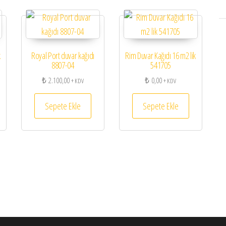
k
Royal Port duvar kağıdı
Rim Duvar Kağıdı 16 m2 lik
8807-04
541705
₺
2.100,00
₺
0,00
+ KDV
+ KDV
Sepete Ekle
Sepete Ekle