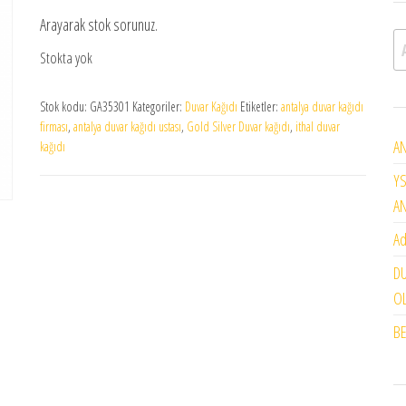
Arayarak stok sorunuz.
A
Stokta yok
Stok kodu:
GA35301
Kategoriler:
Duvar Kağıdı
Etiketler:
antalya duvar kağıdı
firması
,
antalya duvar kağıdı ustası
,
Gold Silver Duvar kağıdı
,
ithal duvar
AN
kağıdı
YS
A
Ad
DU
OL
BE