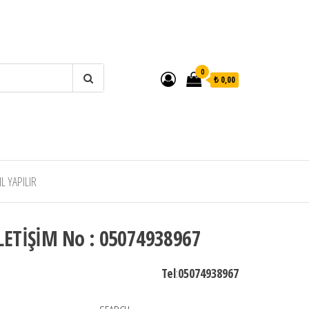
0
₺ 0,00
 YAPILIR
LETİŞİM No : 05074938967
Tel
:
05074938967