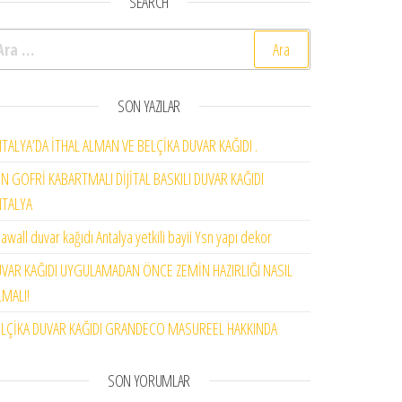
SEARCH
rama:
SON YAZILAR
TALYA’DA İTHAL ALMAN VE BELÇİKA DUVAR KAĞIDI .
N GOFRİ KABARTMALI DİJİTAL BASKILI DUVAR KAĞIDI
NTALYA
awall duvar kağıdı Antalya yetkili bayii Ysn yapı dekor
VAR KAĞIDI UYGULAMADAN ÖNCE ZEMİN HAZIRLIĞI NASIL
MALI!
LÇİKA DUVAR KAĞIDI GRANDECO MASUREEL HAKKINDA
SON YORUMLAR