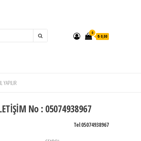
0
₺ 0,00
 YAPILIR
LETİŞİM No : 05074938967
Tel
:
05074938967