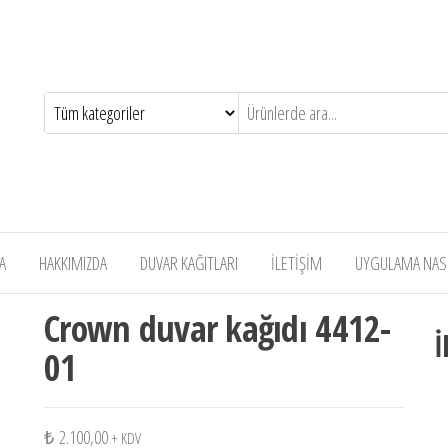
A
HAKKIMIZDA
DUVAR KAĞITLARI
İLETİŞİM
UYGULAMA NASIL
Crown duvar kağıdı 4412-
İ
01
₺
2.100,00
+ KDV