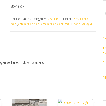
Stokta yok
A
Stok kodu:
4412-01
Kategoriler:
Duvar Kağıdı
Etiketler:
15 m2 lik duvar
kağıdı
,
antalya duvar kağıdı
,
antalya duvar kağıdı ustası
,
Crown duvar kağıdı
AN
YS
A
yen yerli üretim duvar kağıtlarıdır.
Ad
DU
OL
BE