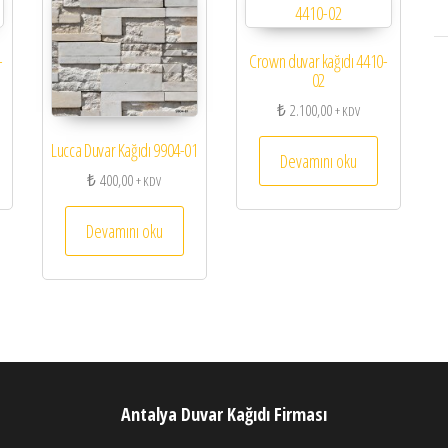
-
Crown duvar kağıdı 4410-
02
₺
2.100,00
+ KDV
Lucca Duvar Kağıdı 9904-01
Devamını oku
₺
400,00
+ KDV
Devamını oku
Antalya Duvar Kağıdı Firması