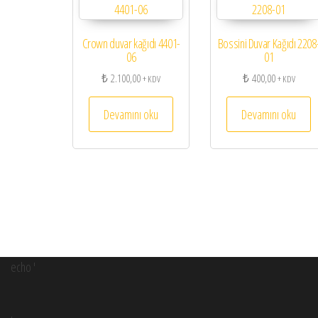
Crown duvar kağıdı 4401-
Bossini Duvar Kağıdı 2208
06
01
₺
2.100,00
₺
400,00
+ KDV
+ KDV
Devamını oku
Devamını oku
echo '