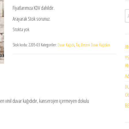
Fiyatlarımıza KDV dahildir.
A
Arayarak Stok sorunuz.
Stokta yok
Stok kodu:
2205-03
Kategoriler:
Duvar Kağıdı
,
Taş Deseni Duvar Kağıtları
AN
YS
A
Ad
DU
OL
bilen vinil duvar kağıdıdır, kanserojen içermeyen dokulu
BE