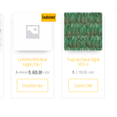
İndirim!
La Vertina İthal duvar
Tropicano Duvar Kağıdı
kağıdı 2106-1
9913-4
Orijinal fiyat: ₺ 450,00.
Şu andaki fiyat: ₺ 420,00.
₺
450,00
₺
420,00
₺
2.100,00
+ KDV
+ KDV
Devamını oku
Sepete Ekle