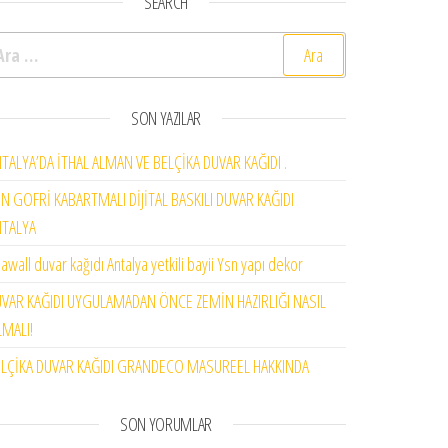
SEARCH
rama:
SON YAZILAR
TALYA’DA İTHAL ALMAN VE BELÇİKA DUVAR KAĞIDI .
N GOFRİ KABARTMALI DİJİTAL BASKILI DUVAR KAĞIDI
NTALYA
awall duvar kağıdı Antalya yetkili bayii Ysn yapı dekor
VAR KAĞIDI UYGULAMADAN ÖNCE ZEMİN HAZIRLIĞI NASIL
MALI!
LÇİKA DUVAR KAĞIDI GRANDECO MASUREEL HAKKINDA
SON YORUMLAR