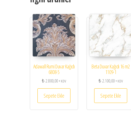
Adawall Rumi Duvar Kağıdı
Beta Duvar Kağıdı 16 m2
6808-5
1109-1
₺
2.800,00
₺
2.100,00
+ KDV
+ KDV
Sepete Ekle
Sepete Ekle