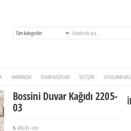
A
HAKKIMIZDA
DUVAR KAĞITLARI
İLETİŞİM
UYGULAMA NASIL
Bossini Duvar Kağıdı 2205-
İ
03
₺
400,00
+ KDV