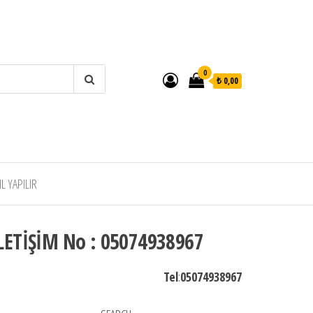
0
₺ 0,00
 YAPILIR
LETİŞİM No : 05074938967
Tel
:
05074938967