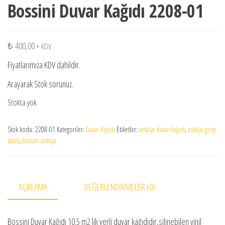
Bossini Duvar Kağıdı 2208-01
₺
400,00
+ KDV
Fiyatlarımıza KDV dahildir.
Arayarak Stok sorunuz.
Stokta yok
Stok kodu:
2208-01
Kategoriler:
Duvar Kağıdı
Etiketler:
antalya duvar kağıdı
,
antalya gergi
tavan
,
bossini antalya
AÇIKLAMA
DEĞERLENDIRMELER (0)
Bossini Duvar Kağıdı 10.5 m2 lik yerli duvar kağıdıdır,silinebilen vinil