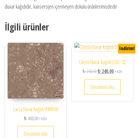
duvar kağıdıdır, kanserojen içermeyen dokulu ürünlerimizdedir.
İlgili ürünler
İndirim!
Gloria Duvar Kağıdı 5502- 02
Orijinal fiyat: ₺ 250,00.
Şu andaki fiyat:
₺
250,00
₺
240,00
+ KDV
Devamını oku
Lucca Duvar Kağıdı 9908-06
₺
400,00
+ KDV
Devamını oku