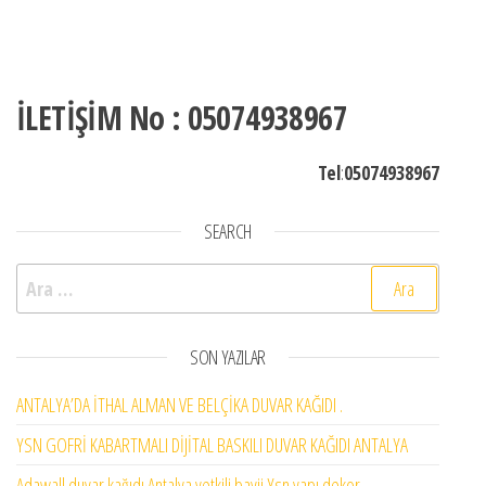
İLETİŞİM No : 05074938967
Tel
:
05074938967
SEARCH
Arama:
SON YAZILAR
ANTALYA’DA İTHAL ALMAN VE BELÇİKA DUVAR KAĞIDI .
YSN GOFRİ KABARTMALI DİJİTAL BASKILI DUVAR KAĞIDI ANTALYA
Adawall duvar kağıdı Antalya yetkili bayii Ysn yapı dekor