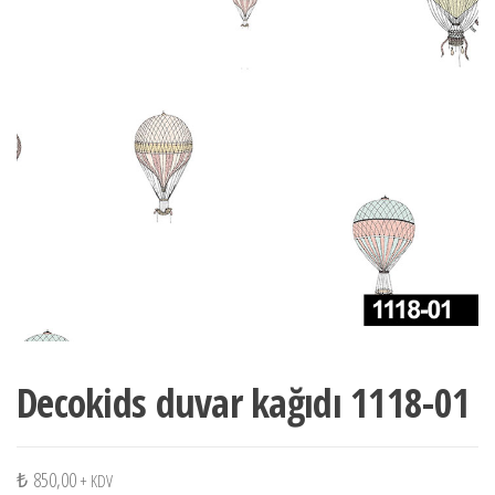
Decokids duvar kağıdı 1118-01
₺
850,00
+ KDV