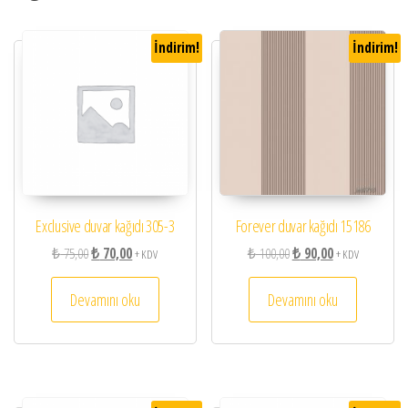
İndirim!
İndirim!
Exclusive duvar kağıdı 305-3
Forever duvar kağıdı 15186
Orijinal fiyat: ₺ 75,00.
Şu andaki fiyat: ₺ 70,00.
Orijinal fiyat: ₺ 100,00.
Şu andaki fiyat: 
₺
75,00
₺
70,00
₺
100,00
₺
90,00
+ KDV
+ KDV
Devamını oku
Devamını oku