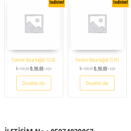
İndirim!
İndirim!
Forever duvar kağıdı 15142
Forever duvar kağıdı 15181
Orijinal fiyat: ₺ 100,00.
Şu andaki fiyat: ₺ 90,00.
Orijinal fiyat: ₺ 100,00.
Şu andaki fiyat: 
₺
100,00
₺
90,00
₺
100,00
₺
90,00
+ KDV
+ KDV
Devamını oku
Devamını oku