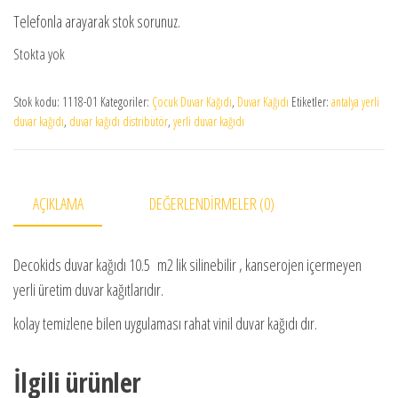
Telefonla arayarak stok sorunuz.
Stokta yok
Stok kodu:
1118-01
Kategoriler:
Çocuk Duvar Kağıdı
,
Duvar Kağıdı
Etiketler:
antalya yerli
duvar kağıdı
,
duvar kağıdı distribütör
,
yerli duvar kağıdı
AÇIKLAMA
DEĞERLENDIRMELER (0)
Decokids duvar kağıdı 10.5 m2 lik silinebilir , kanserojen içermeyen
yerli üretim duvar kağıtlarıdır.
kolay temizlene bilen uygulaması rahat vinil duvar kağıdı dır.
İlgili ürünler