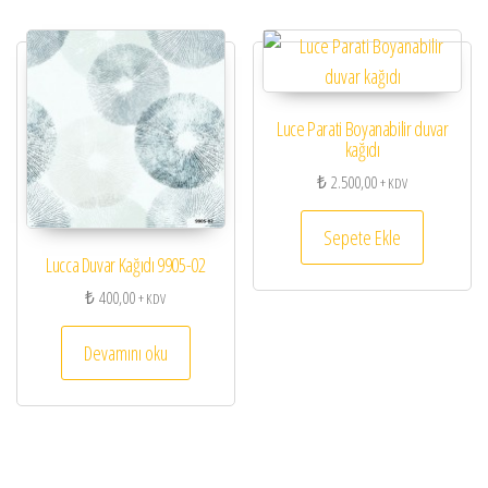
Luce Parati Boyanabilir duvar
kağıdı
₺
2.500,00
+ KDV
Sepete Ekle
Lucca Duvar Kağıdı 9905-02
₺
400,00
+ KDV
Devamını oku