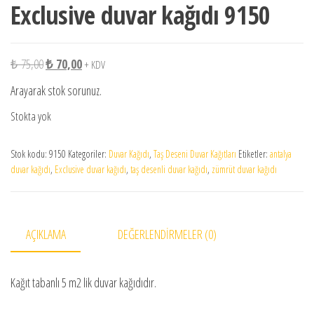
Exclusive duvar kağıdı 9150
Orijinal fiyat: ₺ 75,00.
Şu andaki fiyat: ₺ 70,00.
₺
75,00
₺
70,00
+ KDV
Arayarak stok sorunuz.
Stokta yok
Stok kodu:
9150
Kategoriler:
Duvar Kağıdı
,
Taş Deseni Duvar Kağıtları
Etiketler:
antalya
duvar kağıdı
,
Exclusive duvar kağıdı
,
taş desenli duvar kağıdı
,
zümrüt duvar kağıdı
AÇIKLAMA
DEĞERLENDIRMELER (0)
Kağıt tabanlı 5 m2 lik duvar kağıdıdır.