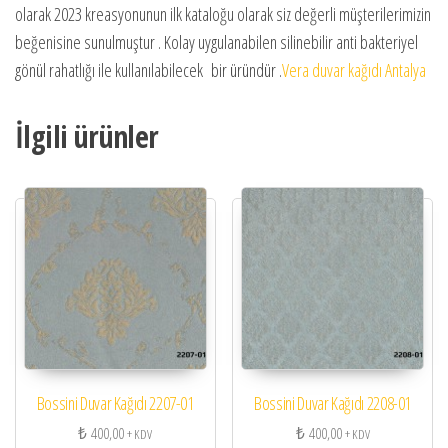
olarak 2023 kreasyonunun ilk kataloğu olarak siz değerli müşterilerimizin
beğenisine sunulmuştur . Kolay uygulanabilen silinebilir anti bakteriyel
gönül rahatlığı ile kullanılabilecek bir üründür .
Vera duvar kağıdı Antalya
İlgili ürünler
Bossini Duvar Kağıdı 2207-01
Bossini Duvar Kağıdı 2208-01
₺
400,00
₺
400,00
+ KDV
+ KDV