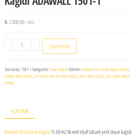
Kağıdı ADAWALL 1501-1
₺
2.800,00
+ KDV
Geometri desen Vera Duvar Kağıdı ADAWALL 1501-1 adet
-
+
Sepete Ekle
Stok kodu:
1501-1
Kategoriler:
Duvar Kağıdı
Etiketler:
adawall Vera duvar kağıdı Antalya
,
antalya duvar kağıdı
,
Geometri desenli duvar kağıdı
,
Vera duvar kağıdı
,
Vera duvar kağıdı
Antalya
AÇIKLAMA
Adawall Vera Duvar Kağıdı
15.60 m2 lik vinil elyaf tabanlı yerli duvar kağıdı