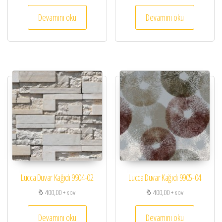
Devamını oku
Devamını oku
Lucca Duvar Kağıdı 9904-02
Lucca Duvar Kağıdı 9905-04
₺
400,00
₺
400,00
+ KDV
+ KDV
Devamını oku
Devamını oku