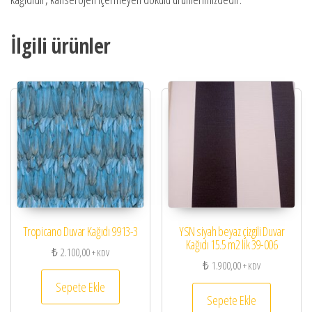
İlgili ürünler
Tropicano Duvar Kağıdı 9913-3
YSN siyah beyaz çizgili Duvar
Kağıdı 15.5 m2 lik 39-006
₺
2.100,00
+ KDV
₺
1.900,00
+ KDV
Sepete Ekle
Sepete Ekle