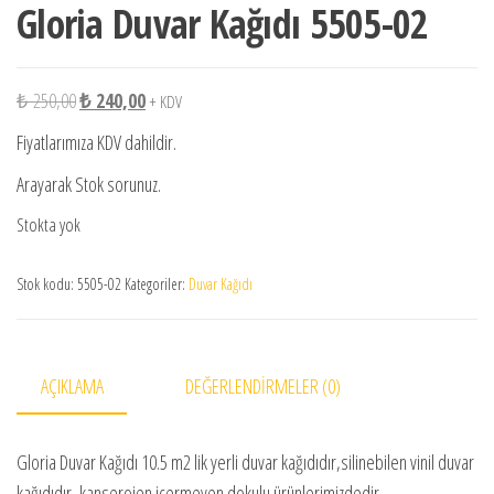
Gloria Duvar Kağıdı 5505-02
Orijinal fiyat: ₺ 250,00.
Şu andaki fiyat: ₺ 240,00.
₺
250,00
₺
240,00
+ KDV
Fiyatlarımıza KDV dahildir.
Arayarak Stok sorunuz.
Stokta yok
Stok kodu:
5505-02
Kategoriler:
Duvar Kağıdı
AÇIKLAMA
DEĞERLENDIRMELER (0)
Gloria Duvar Kağıdı 10.5 m2 lik yerli duvar kağıdıdır,silinebilen vinil duvar
kağıdıdır, kanserojen içermeyen dokulu ürünlerimizdedir.