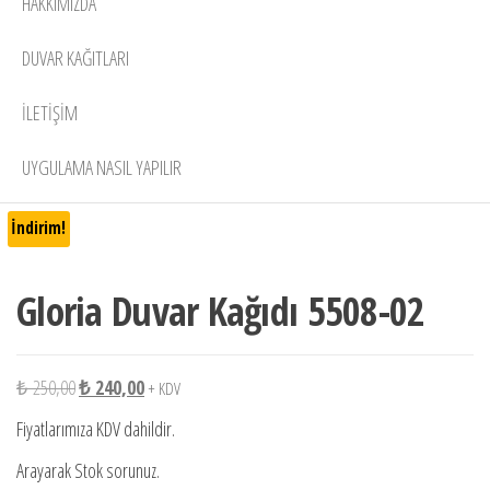
HAKKIMIZDA
DUVAR KAĞITLARI
İLETİŞİM
UYGULAMA NASIL YAPILIR
İndirim!
Gloria Duvar Kağıdı 5508-02
Orijinal fiyat: ₺ 250,00.
Şu andaki fiyat: ₺ 240,00.
₺
250,00
₺
240,00
+ KDV
Fiyatlarımıza KDV dahildir.
Arayarak Stok sorunuz.