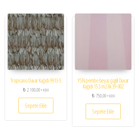
Tropicano Duvar Kağıdı 9913-5
YSN pembe beyaz çizgili Duvar
Kağıdı 15.5 m2 lik 39-002
₺
2.100,00
+ KDV
₺
750,00
+ KDV
Sepete Ekle
Sepete Ekle