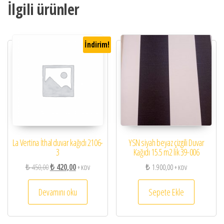
İlgili ürünler
İndirim!
La Vertina İthal duvar kağıdı 2106-
YSN siyah beyaz çizgili Duvar
3
Kağıdı 15.5 m2 lik 39-006
Orijinal fiyat: ₺ 450,00.
Şu andaki fiyat: ₺ 420,00.
₺
450,00
₺
420,00
₺
1.900,00
+ KDV
+ KDV
Devamını oku
Sepete Ekle