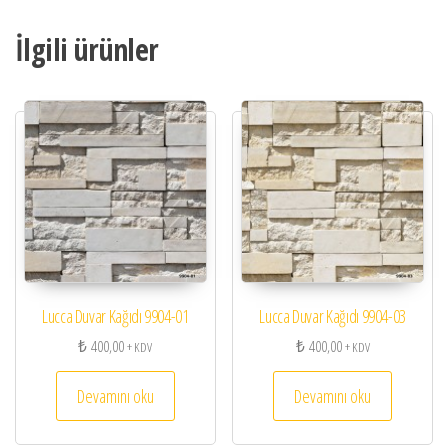
İlgili ürünler
Lucca Duvar Kağıdı 9904-01
Lucca Duvar Kağıdı 9904-03
₺
400,00
₺
400,00
+ KDV
+ KDV
Devamını oku
Devamını oku