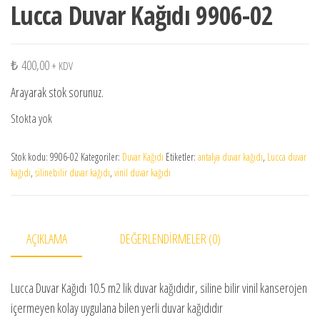
Lucca Duvar Kağıdı 9906-02
₺
400,00
+ KDV
Arayarak stok sorunuz.
Stokta yok
Stok kodu:
9906-02
Kategoriler:
Duvar Kağıdı
Etiketler:
antalya duvar kağıdı
,
Lucca duvar
kağıdı
,
silinebilir duvar kağıdı
,
vinil duvar kağıdı
AÇIKLAMA
DEĞERLENDIRMELER (0)
Lucca Duvar Kağıdı 10.5 m2 lik duvar kağıdıdır, siline bilir vinil kanserojen
içermeyen kolay uygulana bilen yerli duvar kağıdıdır