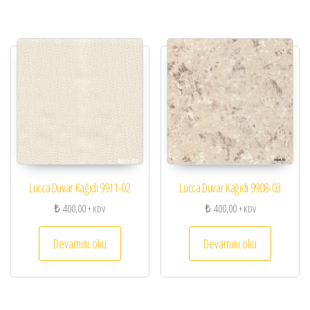
Lucca Duvar Kağıdı 9911-02
Lucca Duvar Kağıdı 9908-03
₺
400,00
₺
400,00
+ KDV
+ KDV
Devamını oku
Devamını oku