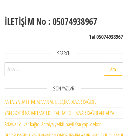
İLETİŞİM No : 05074938967
Tel
:
05074938967
SEARCH
Arama:
SON YAZILAR
ANTALYA’DA İTHAL ALMAN VE BELÇİKA DUVAR KAĞIDI .
YSN GOFRİ KABARTMALI DİJİTAL BASKILI DUVAR KAĞIDI ANTALYA
Adawall duvar kağıdı Antalya yetkili bayii Ysn yapı dekor
DUVAR KAĞIDI UYGULAMADAN ÖNCE ZEMİN HAZIRLIĞI NASIL OLMALI!