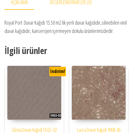
AÇIKLAMA
DEĞERLENDIRMELER (0)
Royal Port Duvar Kağıdı 15.50 m2 lik yerli duvar kağıdıdır,silinebilen vinil
duvar kağıdıdır, kanserojen içermeyen dokulu ürünlerimizdedir.
İlgili ürünler
İndirim!
Gloria Duvar Kağıdı 5502- 02
Lucca Duvar Kağıdı 9908-06