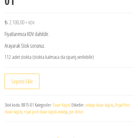
01
₺
2.100,00
+ KDV
Fiyatlarımıza KDV dahildir.
Arayarak Stok sorunuz.
112 adet stokta (stokta kalmasa da sipariş verilebilir)
Royal Port duvar kağıdı 8815-01 adet
Sepete Ekle
Stok kodu:
8815-01
Kategoriler:
Duvar Kağıdı
Etiketler:
antalya duvar kağıdı
,
Royal Port
duvar kağıdı
,
royal port duvar kağıdı antalya
,
ysn dekor